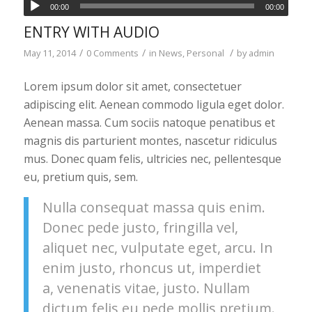
00:00
00:00
ENTRY WITH AUDIO
/
/
/
May 11, 2014
0 Comments
in
News
,
Personal
by
admin
Lorem ipsum dolor sit amet, consectetuer
adipiscing elit. Aenean commodo ligula eget dolor.
Aenean massa. Cum sociis natoque penatibus et
magnis dis parturient montes, nascetur ridiculus
mus. Donec quam felis, ultricies nec, pellentesque
eu, pretium quis, sem.
Nulla consequat massa quis enim.
Donec pede justo, fringilla vel,
aliquet nec, vulputate eget, arcu. In
enim justo, rhoncus ut, imperdiet
a, venenatis vitae, justo. Nullam
dictum felis eu pede mollis pretium.