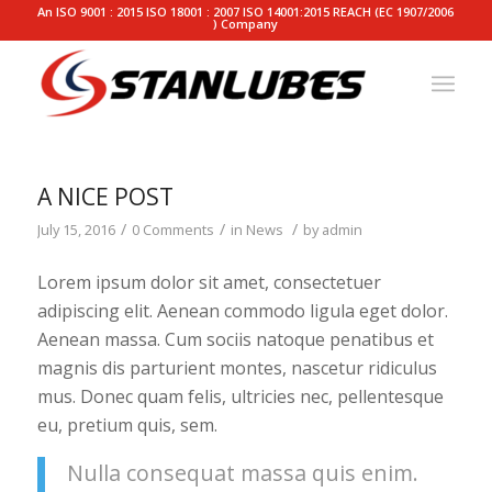
An ISO 9001 : 2015 ISO 18001 : 2007 ISO 14001:2015 REACH (EC 1907/2006
) Company
A NICE POST
/
/
/
July 15, 2016
0 Comments
in
News
by
admin
Lorem ipsum dolor sit amet, consectetuer
adipiscing elit. Aenean commodo ligula eget dolor.
Aenean massa. Cum sociis natoque penatibus et
magnis dis parturient montes, nascetur ridiculus
mus. Donec quam felis, ultricies nec, pellentesque
eu, pretium quis, sem.
Nulla consequat massa quis enim.